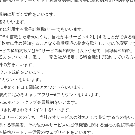
して提携パートナーサイトで対象商品等の購入等の本規約所定の条件を満
規約に基づく契約をいいます。
者をいいます。
めに利用する電子計算機(サーバ)をいいます。
Android OSを搭載した端末のうち、当社が本サービスを利用することが
契約者に予め通知することなく推奨環境の指定を取消し、その他変更で
サービス契約約款又は5Gサービス契約約款（以下併せて「回線契約約款」
いる方をいいます。但し、一部当社が指定する料金種別で契約している方
外の方をいいます。
カウント規約をいいます。
dアカウントをいいます。
約に定めるドコモ回線dアカウントをいいます。
ト規約に定めるキャリアフリーdアカウントをいいます。
めるdポイントクラブ会員規約をいいます。
基づき付与されるdポイントをいいます。
又はサービスのうち、当社が本サービスの対象として指定するものをい
提供する事業者、その他の本サービスの提供機能に関する当社の提携事業
する提携パートナー運営のウェブサイトをいいます。