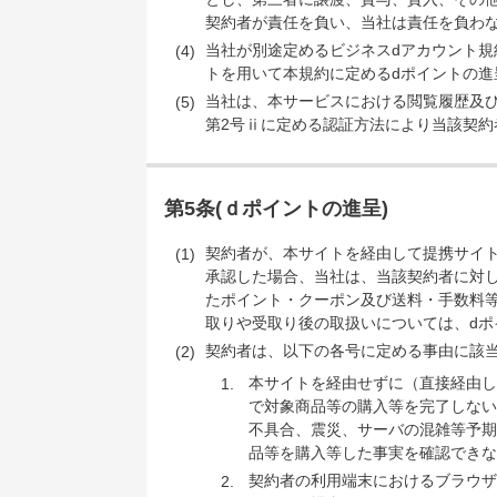
契約者が責任を負い、当社は責任を負わ
当社が別途定めるビジネスdアカウント規
トを用いて本規約に定めるdポイントの進
当社は、本サービスにおける閲覧履歴及び
第2号ⅱに定める認証方法により当該契
第5条(ｄポイントの進呈)
契約者が、本サイトを経由して提携サイ
承認した場合、当社は、当該契約者に対し
たポイント・クーポン及び送料・手数料
取りや受取り後の取扱いについては、d
契約者は、以下の各号に定める事由に該
本サイトを経由せずに（直接経由し
で対象商品等の購入等を完了しない
不具合、震災、サーバの混雑等予期
品等を購入等した事実を確認できな
契約者の利用端末におけるブラウザ