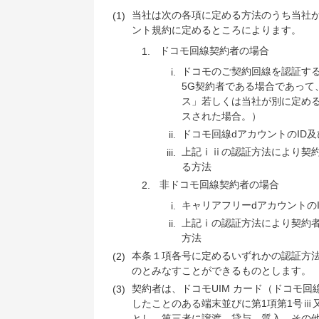
当社は次の各項に定める方法のうち当社が
ント規約に定めるところによります。
ドコモ回線契約者の場合
ドコモのご契約回線を認証する
5G契約者である場合であって
ス」若しくは当社が別に定める
スされた場合。）
ドコモ回線dアカウントのID
上記ⅰⅱの認証方法により契約
る方法
非ドコモ回線契約者の場合
キャリアフリーdアカウントの
上記ⅰの認証方法により契約者
方法
本条１項各号に定めるいずれかの認証方
のとみなすことができるものとします。
契約者は、ドコモUIM カード（ドコモ回
したことのある端末並びに第1項第1号ⅲ又
とし、第三者に譲渡、貸与、質入、その