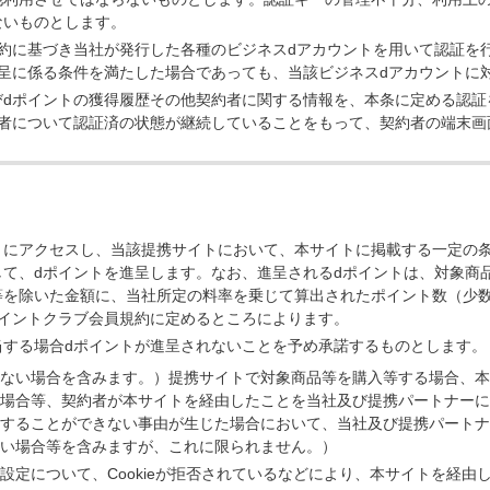
ないものとします。
約に基づき当社が発行した各種のビジネスdアカウントを用いて認証を
呈に係る条件を満たした場合であっても、当該ビジネスdアカウントに
dポイントの獲得履歴その他契約者に関する情報を、本条に定める認証
約者について認証済の状態が継続していることをもって、契約者の端末画
トにアクセスし、当該提携サイトにおいて、本サイトに掲載する一定の
て、dポイントを進呈します。なお、進呈されるdポイントは、対象商
等を除いた金額に、当社所定の料率を乗じて算出されたポイント数（少数
ポイントクラブ会員規約に定めるところによります。
当する場合dポイントが進呈されないことを予め承諾するものとします。
ない場合を含みます。）提携サイトで対象商品等を購入等する場合、本
場合等、契約者が本サイトを経由したことを当社及び提携パートナーに
することができない事由が生じた場合において、当社及び提携パートナ
い場合等を含みますが、これに限られません。）
設定について、Cookieが拒否されているなどにより、本サイトを経