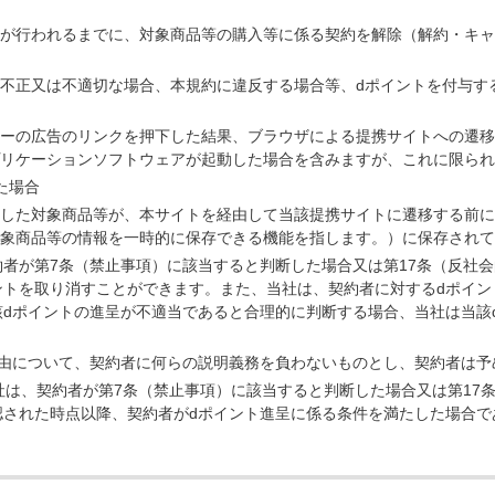
が行われるまでに、対象商品等の購入等に係る契約を解除（解約・キャ
不正又は不適切な場合、本規約に違反する場合等、dポイントを付与す
ーの広告のリンクを押下した結果、ブラウザによる提携サイトへの遷移
リケーションソフトウェアが起動した場合を含みますが、これに限られ
た場合
した対象商品等が、本サイトを経由して当該提携サイトに遷移する前に
象商品等の情報を一時的に保存できる機能を指します。）に保存されて
者が第7条（禁止事項）に該当すると判断した場合又は第17条（反社
ントを取り消すことができます。また、当社は、契約者に対するdポイン
dポイントの進呈が不適当であると合理的に判断する場合、当社は当該
理由について、契約者に何らの説明義務を負わないものとし、契約者は予
社は、契約者が第7条（禁止事項）に該当すると判断した場合又は第17
された時点以降、契約者がdポイント進呈に係る条件を満たした場合で