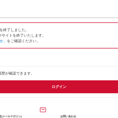
供を終了しました。
て本サイトを終了いたします。
せ」
をご確認ください。
dポイントは
「未確定」
と表
を満たした場合には
「確定」
履歴が確認できます。
なかった場合には、「否認」と表
ログイン
定(メールマガジン)
お問い合わせ